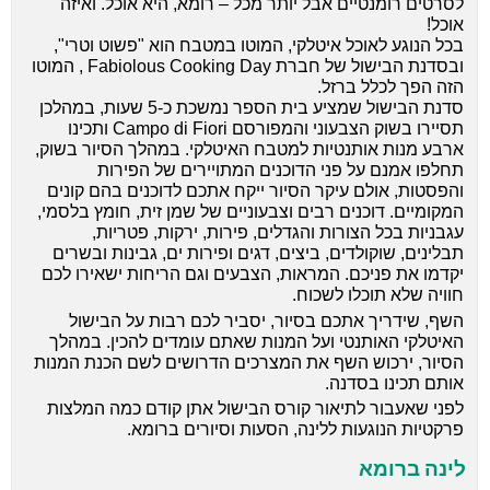
לסרטים רומנטיים אבל יותר מכל – רומא, היא אוכל. ואיזה
אוכל!
בכל הנוגע לאוכל איטלקי, המוטו במטבח הוא "פשוט וטרי",
ובסדנת הבישול של חברת Fabiolous Cooking Day , המוטו
הזה הפך לכלל ברזל.
סדנת הבישול שמציע בית הספר נמשכת כ-5 שעות, במהלכן
תסיירו בשוק הצבעוני והמפורסם Campo di Fiori ותכינו
ארבע מנות אותנטיות למטבח האיטלקי. במהלך הסיור בשוק,
תחלפו אמנם על פני הדוכנים המתויירים של הפירות
והפסטות, אולם עיקר הסיור ייקח אתכם לדוכנים בהם קונים
המקומיים. דוכנים רבים וצבעוניים של שמן זית, חומץ בלסמי,
עגבניות בכל הצורות והגדלים, פירות, ירקות, פטריות,
תבלינים, שוקולדים, ביצים, דגים ופירות ים, גבינות ובשרים
יקדמו את פניכם. המראות, הצבעים וגם הריחות ישאירו לכם
חוויה שלא תוכלו לשכוח.
השף, שידריך אתכם בסיור, יסביר לכם רבות על הבישול
האיטלקי האותנטי ועל המנות שאתם עומדים להכין. במהלך
הסיור, ירכוש השף את המצרכים הדרושים לשם הכנת המנות
אותם תכינו בסדנה.
לפני שאעבור לתיאור קורס הבישול אתן קודם כמה המלצות
פרקטיות הנוגעות ללינה, הסעות וסיורים ברומא.
לינה ברומא