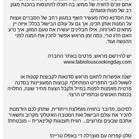
אתם זוכים לחוויה של ממש, בה תוכלו להתנסות בהכנת מגוון
רב של מנות וטעמים.
את הסדנא כולה מעשיר השף במגוון רחב של הסברים ועצות
על המנות אותן תכינו, אך גם על עולם הבישול בכלל: איזה יין
מתאים לארוחה, אילו תבלינים יעשירו את טעם המזון, איך נדע
האם הדג טרי, כמה זמן מראש אפשר להכין את המנה לפני
ההגשה ועוד.
יש להירשם מראש, פרטים באתר החברה
www.fabiolouscookingday.com
ישנה אפשרות לתאם מראש סדנאות לקבוצות קטנות או
לשאול לגבי התפריט המתחלף. קבוצות המעוניינות בסדנה
פרטית מוזמנות לפנות במייל ולקבל הצעת מחיר שונה, התלויה
בכמות האנשים ובתפריט הרצוי.
לסיכום, מדובר בחוויה מומלצת וייחודית, שתתן לכם הזדמנות
להכיר את עולם הבישול ואת המטבח האיטלקי מקרוב ותשאיר
אתכם שבעים ומרוצים... חווית תענוגות קולינארית – מובטחת!
סלט קפרזה עם מוצרלה די באפלו טרייה!