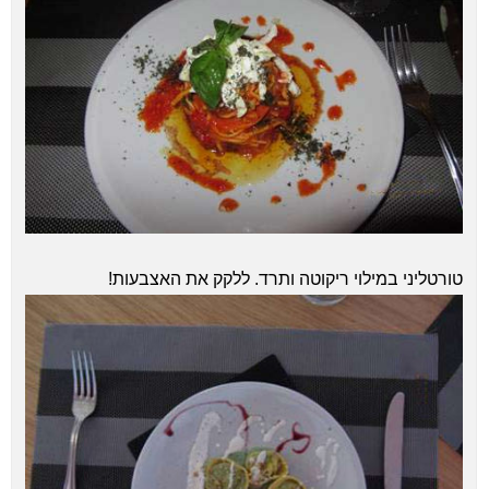
טורטליני במילוי ריקוטה ותרד. ללקק את האצבעות!