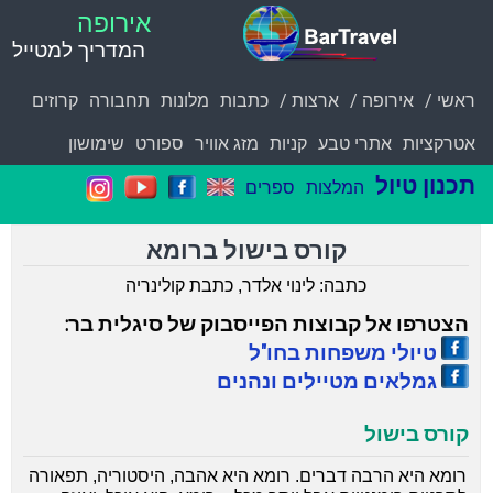
אירופה
המדריך למטייל
ראשי /
אירופה /
ארצות /
כתבות
מלונות
תחבורה
קרוזים
אטרקציות
אתרי טבע
קניות
מזג אוויר
ספורט
שימושון
תכנון טיול
המלצות
ספרים
קורס
בישול ברומא
כתבה: לינוי אלדר, כתבת קולינריה
הצטרפו אל קבוצ
ו
ת הפייסבוק של סיגלית בר
:
טיולי משפחות בחו"ל
גמלאים מטיילים ונהנים
קורס בישול
רומא היא הרבה דברים. רומא היא אהבה, היסטוריה, תפאורה