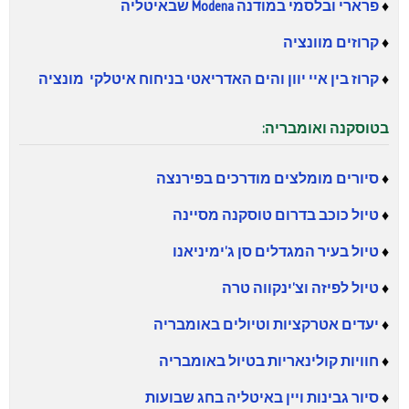
♦
פרארי ובלסמי במודנה Modena שבאיטליה
♦
קרוזים מוונציה
♦
קרוז בין איי יוון והים האדריאטי בניחוח איטלקי מונציה
בטוסקנה ואומבריה:
♦
סיורים מומלצים מודרכים בפירנצה
♦
טיול כוכב בדרום טוסקנה מסיינה
♦
טיול בעיר המגדלים סן ג'ימיניאנו
♦
טיול לפיזה וצ'ינקווה טרה
♦
יעדים אטרקציות וטיולים באומבריה
♦
חוויות קולינאריות ב
טיול ב
אומבריה
♦
סיור גבינות ויין באיטליה
בחג שבועות