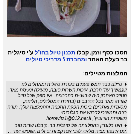
חסכו כסף וזמן, קבלו
תכנון טיול בחו"ל
ע"י סיגלית
בר בעלת האתר
ומחברת 5 מדריכי טיולים
המלצות מטיילים:
♦
טיילנו כבר חמש פעמים בעזרת סיגלית ומאחלים לנו
שנמשיך עוד הרבה. איכות השרות טובה, מועילה ונעימה מאד.
הטיול האחרון היה שבועיים בנורבגיה.
אין ספק שכל טיול
שודרג מאד בכל ההיבטים (בחירת המסלולים, הלינות,
מסעדות ואתרים) בזכות הפקת התכנית וההמלצות שלך. תודה
רבה ותמשיכי לכבוש את הגלובוס!
משפחת הורוביץ'
,
horowitz1@012.net.il
♦ הינו בלונדון בהמלצתה של סיגלית בר. קיבלנו שרות טוב
,עם אינפורמציה מלאה לגבי אטרקציות וטיולים ,שופינג ועוד . .