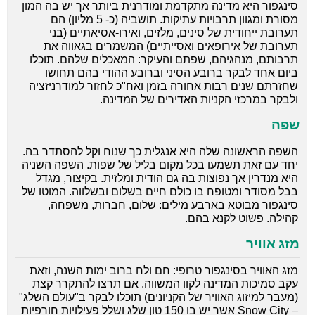
סינגפור היא מדינה מתקדמת ומודרנית ביותר אך יש בה המון
מסורת ומגוון תרבויות עתיקות. תושביה (כ- 5 מליון) הם
תערובת ייחודית של סינים, מלזים, ואירו-אסיאתיים (בני
תערובת של אירופאים ואסייתיים) המשמרים בגאווה את
תרבותם, מנהגיהם, שפתם והעיקר: המאכלים שלהם. תוכלו
ביום אחד לבקר ברובע הסיני וברובע ההודי בהם תחושו
שחזרתם שנים רבות אחורה בזמן ואח"כ לחזור למודרניזציה
ולבקר במרכזי הקניות האדירים של המדינה.
שפה
השפה הראשונה שלה היא אנגלית כך שנוח וקל להסתדר בה.
יחד עם זאת תשמעו בכל מקום בליל של שפות. השפה השניה
היא מנדרין אך נפוצות בה גם הודית ומלזית. בקיצור, מגדל
בבל מסודר ומטופח בו כולם חיים בשלום ובשלווה. המוטו של
סינגפור מבוטא בארבע מילים: שלום, חברות, משפחה,
קהילה. פשוט לקנא בהם.
מזג אוויר
מזג האוויר בסינגפור טרופי: חם ולח ברוב ימות השנה, וזאת
עקב סמיכות המדינה לקוו המשווה. אם תרצו להתקרר קצת
(מעבר למיזוג האוויר של הקניונים) תוכלו לבקר ב"עולם השלג"
– Snow City אשר יש בו 150 טון שלג ושלל פעילויות חורפיות