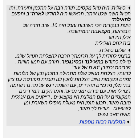
♦
סיגלית, היה טיול מקסים. תודה רבה על התכנון והעזרה. זהו
הטיול השני שלנו איתך. הראשון היה לחודש
לארה"ב
והפעם
לתאילנד
נגעת בנקודות הכי חשובות והכל היה 10. שוב תודה על
הבקיאות, מקצוענות והמחשבה.
אילן תירוש
בית לחם הגלילית
♦ שלום סיגלית,
ברצוני להודות לך על תרומתך הרבה להצלחת הטיול שלנו.
טיילנו כחודש
בתאילנד ובסינגפור
. חזרנו עם המון חוויות ,
זיכרונות וכמובן "טעם של עוד".
לדעתי, הצלחת הטיול שלנו מתחילה בתכנון נכון של הלוחות
זמנים ומקומות טיול. הצלחת להכין לנו תוכנית מפורטת עם ציון
בתי מלון מרכזיים ונהדרים, עם השמת דגש על מה נדרש ומה
רצוי לראות, עם פירוט זמני נסיעה והמרחקים. המדריכים
המקומיים עליהם המלצת היו מקצועיים , דייקנים ועם אנגלית
טובה מאוד. תכנון הזמן היה מעולה (אפילו השארת זמן
לשופינג). מודים לך מאוד,
מאיה וזאב גיציס
♦
המלצות רבות נוספות