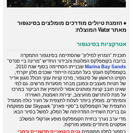
♦ הזמנת טיולים מודרכים מומלצים בסינגפור
מאתר Viator המוצלח:
אטרקציות בסינגפור
תוכנית "המרוץ למיליון" שהסתיימה בסינגפור התמקדה
ברובה בקומפלקס המלונות והבידור החדיש "מרינה ביי סנדס"
Marina Bay Sands
שבנייתו הסתיימה בסוף שנת 2010.
בקומפלקס הענקי בעל המבנה הייחודי שוכנים מלון יוקרתי,
הקזינו הראשון של סינגפור, מרכז קניות ענקי הכולל מגוון אדיר
של חנויות מעצבים וכמובן מבחר מסעדות מרשים. גם למי
שאינו חובב קניות ומותגים אסור להחמיץ את הביקור במרכז
על מנת להתרשם מהעיצוב, יצירות האמנות, האווירה
והמימדים. מומלץ ביותר לעלות לתצפית על העיר כולה ממגדל
התצפית של הקומפלקס ב"סקיי פארק" Skypark שם ממוקמת
גם בריכת השחייה המדהימה של המלון, למשל בסיור הבא:
מדי ערב נערך בחזית הקומפלקס מופע אורקולי המשלב
אפקטים מיוחדים ומופע מזרקות.
בסמוך למלון ממוקמים
גנים בוטאניים חדשניים ורחבי