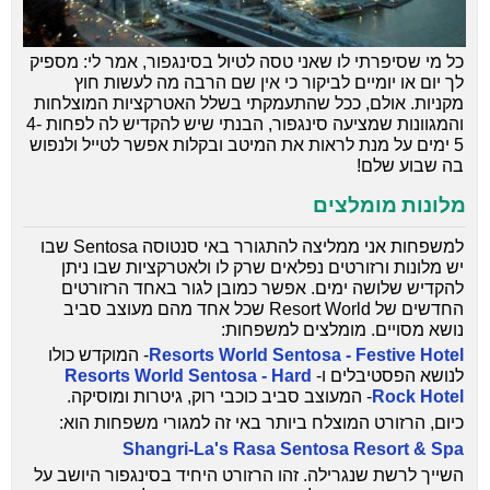
כל מי שסיפרתי לו שאני טסה לטיול בסינגפור, אמר לי: מספיק
לך יום או יומיים לביקור כי אין שם הרבה מה לעשות חוץ
מקניות. אולם, ככל שהתעמקתי בשלל האטרקציות המוצלחות
והמגוונות שמציעה סינגפור, הבנתי שיש להקדיש לה לפחות 4-
5 ימים על מנת לראות את המיטב ובקלות אפשר לטייל ולנפוש
בה שבוע שלם!
מלונות מומלצים
למשפחות אני ממליצה להתגורר באי סנטוסה Sentosa שבו
יש מלונות ורזורטים נפלאים שרק לו ולאטרקציות שבו ניתן
להקדיש שלושה ימים. אפשר כמובן לגור באחד הרזורטים
החדשים של Resort World שכל אחד מהם מעוצב סביב
נושא מסויים. מומלצים למשפחות:
Resorts World Sentosa - Festive Hotel
- המוקדש כולו
לנושא הפסטיבלים ו-
Resorts World Sentosa - Hard
Rock Hotel
- המעוצב סביב כוכבי רוק, גיטרות ומוסיקה.
כיום, הרזורט המוצלח ביותר באי זה למגורי משפחות הוא:
Shangri-La's Rasa Sentosa Resort & Spa
השייך לרשת שנגרילה. זהו הרזורט היחיד בסינגפור היושב על