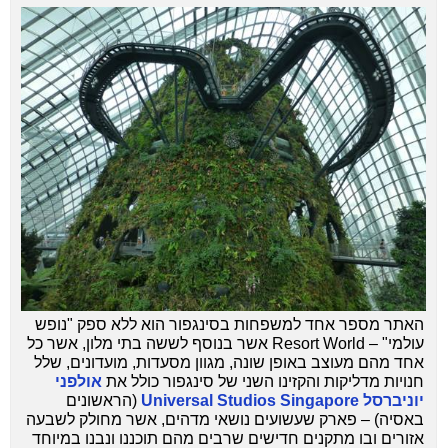
האתר מספר אחד למשפחות בסינגפור הוא ללא ספק "נופש
עולמי" – Resort World אשר בנוסף לששה בתי מלון, אשר כל
אחד מהם מעוצב באופן שונה, מגוון מסעדות, מועדונים, שלל
חנויות מדליקות והקזינו השני של סינגפור כולל את
אולפני
יוניברסל Universal Studios Singapore
(הראשונים
באסיה) – פארק שעשועים נושאי מדהים, אשר מחולק לשבעה
אזורים ובו מתקנים חדישים שרבים מהם תוכננו ונבנו במיוחד