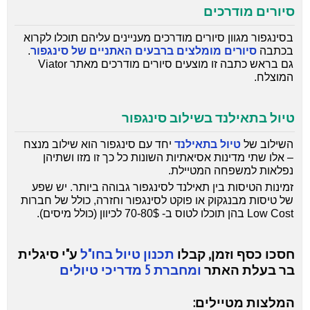
סיורים מודרכים
בסינגפור מגוון סיורים מודרכים מעניינים עליהם תוכלו לקרוא
בכתבה
סיורים מומלצים ברבעים האתניים של סינגפור
.
גם בראש כתבה זו מוצעים סיורים מודרכים מאתר Viator
המוצלח.
טיול בתאילנד בשילוב סינגפור
השילוב של
טיול בתאילנד
יחד עם סינגפור הוא שילוב מנצח
– אלו שתי מדינות אסיאתיות השונות כל כך זו מזו ושתיהן
נפלאות למשפחה המטיילת.
זמינות הטיסות בין תאילנד לסינגפור גבוהה ביותר. יש שפע
של טיסות מבנגקוק או פוקט לסינגפור וחזרה, כולל של חברות
Low Cost בהן תוכלו לטוס ב- 70-80$ לכיוון (כולל מיסים).
חסכו כסף וזמן, קבלו
תכנון טיול בחו"ל
ע"י סיגלית
בר בעלת האתר
ומחברת 5 מדריכי טיולים
המלצות מטיילים: