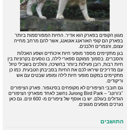
מגוון הקופים בפארק הוא אדיר. החיות המפורסמות ביותר
בפארק הם קופי האוראנג אוטאנג, אשר להם מרחב מחייה
עצום, והנמרים הלבנים.
בגן מתקיימים מספר מופעי חיות איכותיים ושפע האכלות
והסברים. בסמוך ממוקם ספארי לילה, בו נוסעים בקרוניות בין
חיות רבות, רובן פעילות ביותר בחשיכה, והולכים בשבילי טיול
עם מדריכים שיראו לכם את החיות בסביבתן הטבעית. כמו כן
מתקיימים במקום מופעי חיות לילה ומופע שבטים עם אש
וריקודים.
גם חובבי הציפורים לא מקופחים בסינגפור. פארק הציפורים
"ג'ורונג" – Jurong Bird Park נחשב לאחד מפארקי הציפורים
הגדולים בעולם. יש בו אוסף של ציפורים מ- 600 זנים. גם כאן
נערכים מופעים מגוונים.
התושבים