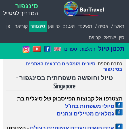
סינגפור
המדריך למטייל
ראשי /
אסיה /
תאילנד
ויאטנם
טייוואן
סינגפור
קוריאה
יפן
סין
ישראל
קרוזים
תכנון טיול
המלצות
ספרים
כתבה נוספת:
סיורים מומלצים ברבעים האתניים
בסינגפור
טיול וחופשה משפחתית בסינגפור -
Singapore
הצטרפו אל קבוצ
ו
ת הפייסבוק של סיגלית בר
:
טיולי משפחות בחו"ל
גמלאים מטיילים ונהנים
איים חופים ויעדים אקזוטיים בעולם
- הצטרפו