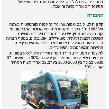
במחירים שווים לכל כיס. לידיעתכם, התחביב השני של
הסינגפורים אחרי קניות זה אוכל...
תחבורה
קל ונוח לטייל בסינגפור. זוהי מדינה קטנה וקומפקטית בשטח
של 683 קמ"ר בלבד. תשכחו מנסיעות ארוכות המבזבזות זמן
יקר. הכל קרוב וזמין. יש בעיר תחבורה ציבורית מצויינת
הכוללת רכבות תחתית, מונו-ריילים, אוטובוסים. בנוסף חברות
תיירות שונות מפעילות אוטובוסי תיירים הנוסעים בין אתרי
התיירות המפורסמים והפופולריים.
למשפחה המטיילת, הדרך הנוחה והזולה היא לנסוע במוניות.
הן זמינות ולא יקרות. המחיר בהן עולה ב- 30% בין השעות 07-
0930 בבוקר בין 1800-2000 בערב. גם אחרי חצות המחיר
יקר ב- 50%.