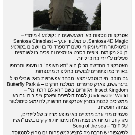
אטרקציות נוספות באי השעשועים הן: קולנוע 4 מימדי –
Sentosa 4D Magic, סימולטור ענקי – Sentosa Cineblast
וסימולטור חדיש ומקורי סשם "דספרדוס" בו יושבים בקולנוע
בן 20 מקומות, צופים בסרט אנימציה והופכים בו לשותפים
פעילים ע"י ירי ברובי לייזר.
האטרקציה החדשה מכולן הוא "תא תעופה" בו תעופו ותרחפו
באוויר כמו ציפורים לבושים בחליפות מתנפחות.
גם חובבי חיות וטבע ימצאו מבחר אפשרויות באי: שבילי טיול
ביער גשם, פארק פרפרים וממלכת חרקים – Butterfly Park &
Insect Kingdom, אקווריום בשם " העולם התת ימי" –
Underwater World, לגונת דולפינים ופארק ציפורים. גם כאן
ממשיכים לבנות במרץ אטרקציות חדשות, לדוגמא: סימולטור
צניחה חופשית.
פעמיים מדי ערב מתקיים באי מופע מרהיב של לייזרים,
מזרקות, דמויות אנימציה תלת מימדיות וזיקוקים בשם "השיר
של הים" – Song of the sea.
לסינגפור יש הרבה מה להציע למשפחות גם מחוץ לסנטוסה.