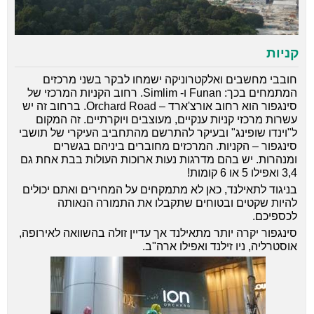
קניות
חובבי מחשבים ואלקטרוניקה ישמחו לבקר בשני מרכזים
המתמחים בכך: Funan ו- Simlim. רחוב הקניות המרכזי של
סינגפור הוא רחוב אורצ'ארד – Orchard Road. ברחוב זה יש
עשרות מרכזי קניות ענקיים, מעוצבים ויוקרתיים. זה המקום
ל"וינדו שופינג" ובעיקר להתרשם מהתחביב העיקרי של תושבי
סינגפור – הקניות. המרכזים מחוברים ביניהם בגשרים
ומנהרות. יש בהם מדרגות נעות ארוכות העולות בבת אחת גם
3,4 ואפילו 5 או 6 קומות!
בניגוד לתאילנד, כאן לא מתמקחים על המחירים ואתם יכולים
להיות שקטים ובטוחים שתקבלו את התמורה הנאותה
לכספיכם.
סינגפור יקרה יותר מתאילנד אך עדיין זולה בהשוואה לאירופה,
אוסטרליה, ניו זילנד ואפילו ארה"ב.