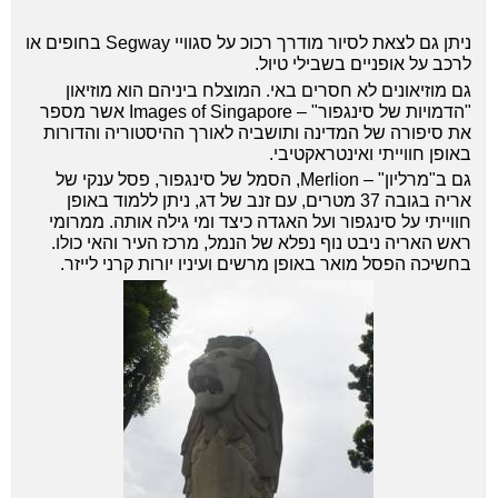
ניתן גם לצאת לסיור מודרך רכוכ על סגוויי Segway בחופים או
לרכב על אופניים בשבילי טיול.
גם מוזיאונים לא חסרים באי. המוצלח ביניהם הוא מוזיאון
"הדמויות של סינגפור" – Images of Singapore אשר מספר
את סיפורה של המדינה ותושביה לאורך ההיסטוריה והדורות
באופן חווייתי ואינטראקטיבי.
גם ב"מרליון" – Merlion, הסמל של סינגפור, פסל ענקי של
אריה בגובה 37 מטרים, עם זנב של דג, ניתן ללמוד באופן
חווייתי על סינגפור ועל האגדה כיצד ומי גילה אותה. ממרומי
ראש האריה ניבט נוף נפלא של הנמל, מרכז העיר והאי כולו.
בחשיכה הפסל מואר באופן מרשים ועיניו יורות קרני לייזר.