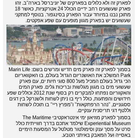
לפארק זה ולא כלולים בפארקים של יוניברסל בארה"ב. זהו
פארק שעשועים רחב ידיים הכולל 24 אטרקציות, כאשר 18
מתוכן נבנו במיוחד עבור הפארק בסינגפור. בנוסף למתקני
שעשועים יש בפארק מגוון מופעים עם שפע אפקטים.
בסמוך לפארק זה פארק מים חדיש ומרשים בשם: Marin Life
Park המשלב את האושנריום הגדול בעולם, בו האקוואריום
הכי גדול בעולם המכיל מעל 800 סוגי חיות ים, עם פארק
שעשועי מים בו מגוון מגלשות ובריכות גלים. פארק המים
והאקווריום נפתחו למבקרים רק בסוף שנת 2012 וכוללים שפע
חידושים והפתעות, כולל ריף בו ניתן לשחות ולשנרקל בין דגים
ססגוניים, "נהר הרפתקאות" ו"מפרץ ריי" בו תוכלו לשחות
וללטף דגי תריסנית ענקיים.
בסמוך לפארק מוזיאון ימי אינטראקטיבי The Maritime
Experiential Museum שילמד אתכם בדרך חווייתית כולל
סרט על מסך ענק וסימולטור מטלטל על המסעות הימיים
באסייה ועל המאבק באיתני הטבע.