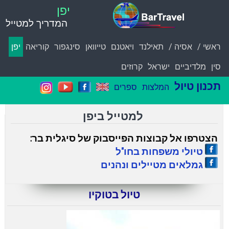
יפן
המדריך למטייל
ראשי /
אסיה /
תאילנד
ויאטנם
טייוואן
סינגפור
קוריאה
יפן
סין
מלדיביים
ישראל
קרוזים
תכנון טיול
המלצות
ספרים
למטייל ביפן
הצטרפו אל קבוצ
ו
ת הפייסבוק של סיגלית בר
:
טיולי משפחות בחו"ל
גמלאים מטיילים ונהנים
טיול בטוקיו