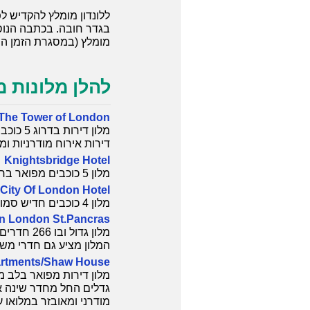
בגדר חובה. בכתבה הנוס
מומלץ (במסגרת הזמן הנ
להלן מלונות מ
 The Tower of London
דירות אירוח מודרניות ומ
Knightsbridge Hotel
מלון 5 כוכבים מפואר ברחוב שקט אך במיקום מרכזי בקרבת הייד פארק ורחובות הקניות היוקרתיים של לונדון.
City Of London Hotel
מלון 4 כוכבים חדיש סמוך לטאואר ברידג' עם חדרים המתאימים למגורי 2-4 נפשות, כולל חדרי משפחות.
nn London St.Pancras
המלון מציע גם חדרי מש
artments/Shaw House
מודרני ומאובזר במלואו ע