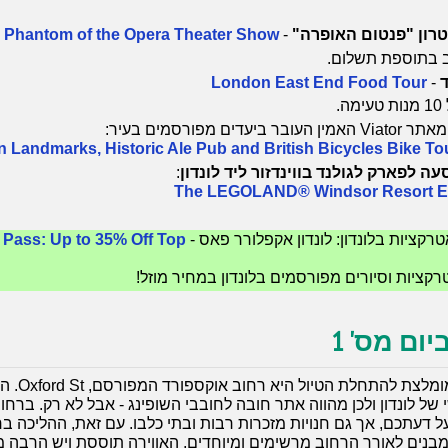
טרון "פנטום האופרה"
-
Phantom of the Opera Theater Show
בתוספת תשלום.
ד
-
London East End Food Tour
ר Viator האמין העובר ביעדים מפורסמים בעיר:
 Landmarks, Historic Ale Pub and British Bicycles Bike Tou
ה לפארק לגולנד בווינדזור ליד לונדון
:
The LEGOLAND® Windsor Resort E
טרקציות בלונדון: לונדון אקפלורר פאס -
Pass: Up to 35% Off Top
ום מס' 1
של לונדון ולכן מהווה אתר חובה לחובבי השופינג - אבל לא רק. ברחו
 דעתכם, אך גם חנויות מזכרות רבות ובתי כלבו. עם זאת, ההליכה 
מבנים לאורך הרחוב מרשימים ומיוחדים, האווירה תוססת ויש הרבה 