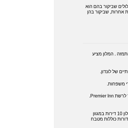
תרים ומסלולים שביקור בהם הוא
ת אחרות, שביקור בהן
דון (Tower of London), ומשקיף לנהר התמזה . המלון מציע
מלון גדול ובו 266 חדרים בדירוג 3 כוכבים במיקום נוח, קרוב לתחנת הרכבת קינגס קרוס , שייך לרשת Premier Inn.
מלון דירות מפואר בלב מייפייר (Mayfair), נמצאות בסמוך ל-הייד פארק ולרחוב אוקספורד. במלון 10 דירות במגוון
 המיועדים לעד 9 נפשות. הדירות ההדורות כוללות מטבח