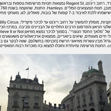
ברחוב המאונך לאוקספורד, רחוב ריג'נט, Regent St נמצאות חנויות מרשימות נ
לכולם - קטנים כגדולים - שישמחו ללכת לאיבוד ב-7 קומות של בובות, פאזלים, 
טי הניאון והפרסום הרבים התלויים על הבניינים סביבה. במרכז הכי
עלי חיים מעוותים, שיאים ביזאריים, ממצאים ארכיאולוגיים משעשעים ועו
גדול מבין עשרות מוזיאוני הרשת (הכניסה בתשלום). שווה לבקר גם ב
והצבעונית, cool Britannia. החנות מרשימה ומיוחדת ותוכלו למצוא בה מזכרות רבות המאפ