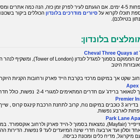
ללונדון מומלץ להקדיש לפחות 4-5 ימים. אם הגעתם לעיר לפרק זמן כזה, הנה כמה א
פת תוכלו לקרוא על
סיורים מודרכים בלונדון
הכוללים ביקור בשכונו
תון בטיולכם).
ומלצים בלונדון:
Cheval Three Quays at
מלון דירות בדרוג 5 כוכבים הממוקם בסמוך למגדל לונ
אובזרות היטב
Apex 
Premier I
פחות לארבע נפשות.
Park Lane Ap
גדלים החל מחדר שינה אחד וסלון ועד ארבעה חדרי שינה
ם מיקרוגל, מדיח כלים ומכונת כביסה.