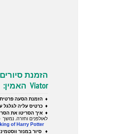
הזמנת סיורים 
Viator האמין:
♦ הזמנת הסעה פרטית 
♦
כרטיס עליה לגלגל ענק on eye
♦
איך הסריטו את הסרט
לאולפנים וחזרה. נמשך כ-7 שעו
ing of Harry Potter
♦
סיור במנזר ווסטמינ