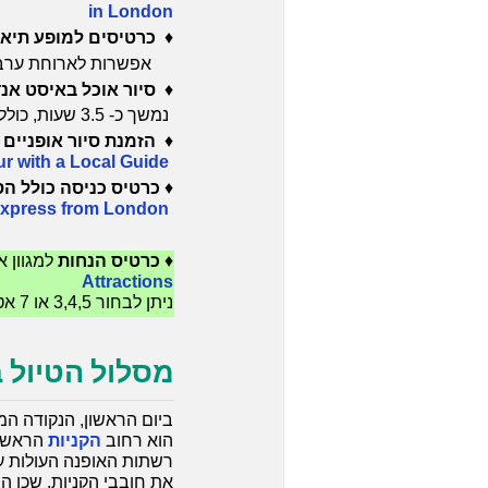
in London
♦
כרטיסים למופע תיא
אפשרות לארוחת ערב 
♦
סיור אוכל באיסט אנ
נמשך כ- 3.5 שעות, כולל 10 מנות טעימה.
♦
הזמנת סיור אופניים
מאת
r with a Local Guide
♦
כרטיס כניסה כולל הסע
xpress from London
♦
כרטיס הנחות
למגוון א
Attractions
ניתן לבחור 3,4,5 או 7 אטרקציות וסיורים מפורסמים בלונדון במחיר מוזל!
מסלול הטיול בי
הוא רחוב
הקניות
הראשי 
רשתות האופנה העולות על
את חובבי הקניות, שכן ה