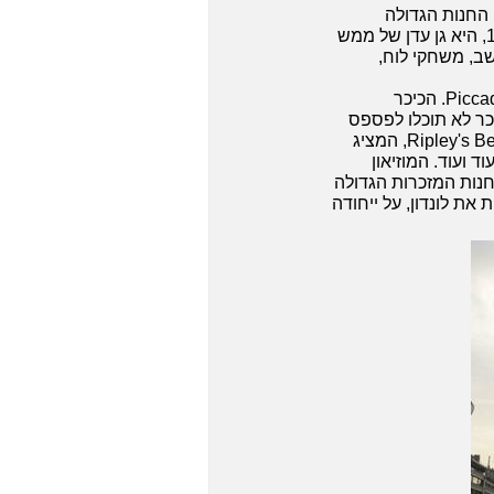
וספות ובראשן החנות הגדולה
והמרשימה של Apple וכמובן, חנות הצעצועים המלי'ס, Hamleys. החנות, שהוקמה בשנת 1760, היא גן עדן של ממש
לגו, משחקי מחשב, משחקי לוח,
לאחר הביקור ברחובות הקניות, מומלץ להמשיך על רחוב ריג'נט עד לכיכר פיקדילי, Piccadilly Circus. הכיכר
כר לא תוכלו לפספס
את מזרקת הזיכרון ופסלו של "מלאך החסד הנוצרי". בסמוך לכיכר נמצא מוזיאון Ripley's Believe It or Not, המציג
ד ועוד. המוזיאון
חנות המזכרות הגדולה
יינות את לונדון, על ייחודה