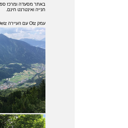
באתר מסעדה ומרכז ספור
חנייה ואינטרנט חינם.
עמק Otz עם העיירה Oetz בין ההרים. מבט מהרכבל העליון שיוצא מהעיירה Otz: