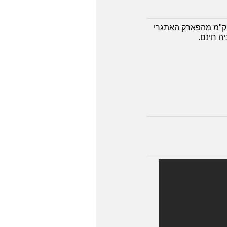
רות נופש עבור 2 עד 6 אורחים, 1-2 חדרי שינה עם מטבח מאובזר. ממוקם בעיירה Oetz כ-6 ק"מ מהפארק האתגרי