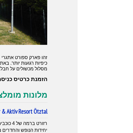
זהו פארק ספורט אתגרי מ
כיפיות רגועות יותר. באת
מסלול מכשולים על חבלי
הזמנת כרטיס כניסה
מלונות מומלצים בעמק Otz ב
 & Aktiv Resort Ötztal
רזורט ברמה של 4 כוכבים. במיקום מוצלח כ-6 ק"מ מהפארק האתגרי Area 47 בפתחו של עמק Otz בעיירה Oetz.
יחידות הנופש והחדרים ממוקמים ב-11 מבנים נפרדים עשויים מעץ