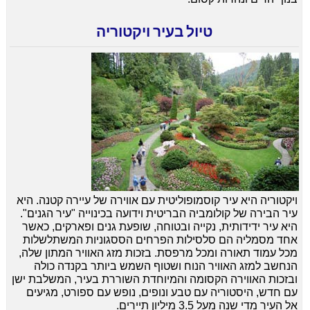
טיול בעיר ויקטוריה
ויקטוריה היא עיר קוסמופוליטית עם אווירה של עיירה קטנה. היא
עיר הבירה של קולומביה הבריטית וידועה בכינוייה "עיר הגנים".
היא עיר ידידותית, נקייה ובטוחה, שופעת גנים ופארקים, כאשר
אחד מסמליה הם סלסילות הפרחים הססגוניות המשתלשלות
מכל עמוד תאורה ומכל מרפסת. בזכות מזג האוויר המתון שלה,
הנחשב למזג האוויר הנוח ושטוף השמש ביותר בקנדה כולה
ובזכות האווירה הקסומה והמיוחדת השוררת בעיר, המשלבת ישן
עם חדש, היסטוריה עם טבע ונופים, נופש עם ספורט, מגיעים
אל העיר מדי שנה מעל 3.5 מיליון תיירים.