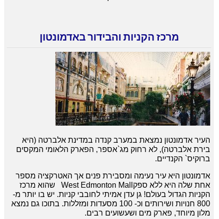
מרכז הקניות והבידור באדמונטון
העיר אדמונטון נמצאת במערב קנדה במדינת אלברטה (היא
בירת אלברטה), לא רחוק מג`אספר, הפארק הלאומי המקסים
ברוקיס` הקנדיים.
אדמונטון היא עיר נעימה ומסבירת פנים אך האטרקציה מספר
אחת שלה היא ללא ספקWest Edmonton Mall שהוא מרכז
הקניות הגדול בעולם! גן עדן אמיתי לחובבי קניות. יש בו יותר מ-
800 חנויות ושירותים וכ- 100 מסעדות ומזללות. בתוכו גם נמצא
מלון מיוחד, פארק מים ושעשועים רבים.