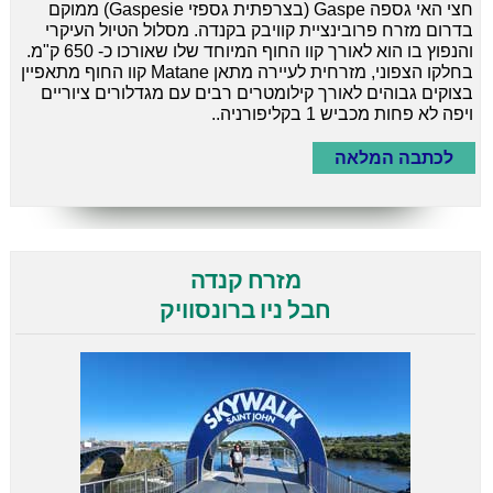
חצי האי גספה Gaspe (בצרפתית גספזי Gaspesie) ממוקם
בדרום מזרח פרובינציית קוויבק בקנדה. מסלול הטיול העיקרי
והנפוץ בו הוא לאורך קוו החוף המיוחד שלו שאורכו כ- 650 ק"מ.
בחלקו הצפוני, מזרחית לעיירה מתאן Matane קוו החוף מתאפיין
בצוקים גבוהים לאורך קילומטרים רבים עם מגדלורים ציוריים
ויפה לא פחות מכביש 1 בקליפורניה..
לכתבה המלאה
מזרח קנדה
חבל ניו ברונסוויק