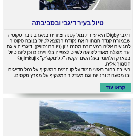
טיול בעיר דיגבי ובסביבתה
דיגבי Digby היא עיירת נמל קטנה וציורית במערב נובה סקוטיה
שבמזרח קנדה המהווה את נקודת המוצא לטיול בנובה סקוטיה
למגיעים אליה במעבורת מסנט ג’ון (ניו ברונסוויק). דיגבי היא גם
יעד מוצלח מאוד ליציאה לשייט לצפייה בליווייתנים וכן ליום טיול
בפארק הלאומי בעל השם הקשה "קג'ימקוג'יק" Kejimkujik
הסמוך אליה.
בעיירה רחוב ראשי חמוד על קו המים המשקיף על נמל הדייגים
ובו מסעדות וחנויות וגם מיגדלור המשקיף על מפרץ מקסים.
קראו עוד