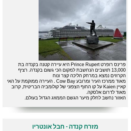
פרינס רופרט Prince Rupert
היא
עיירה
קטנה
בקנדה בת
13,000 תושבים הנחשבת למקום הכי גשום בקנדה. רציף
הקרוזים נמצא במרחק הליכה קצר ונוח
מאוד ממרכז העיר ומרובע Cow Bay
.
העיירה ממוקמת על האי
קאיין Kaien על קו החוף הצפוני של קולומביה הבריטית, קרוב
מאוד לדרום אלסקה.
האזור נחשב לחלק מיער הגשם הממוזג הגדול בעולם.
מזרח קנדה - חבל אונטריו