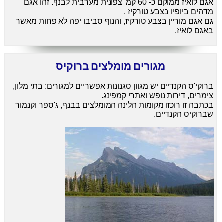
אגם לואיז ממוקם כ- 60 קמ' צפונית מערבית לבנף. זהו אגם
מדהים ביופיו בצבע טורקיז .
גם אגם מוריין בצבע טורקיז, והנוף סביבו יפה לא פחות מאשר
באגם לואיז.
מגורים מומלצים ברוקיס
ברוקי'ס הקנדיים יש מגוון סגנונות אפשריים למגורים: בתי מלון,
צימרים, דירות נופש ואתרי קמפינג.
בכתבה זו רוכזו מקומות הלינה המומלצים בבנף, ג'ספר וקנמור
שברוקיס הקנדיים.