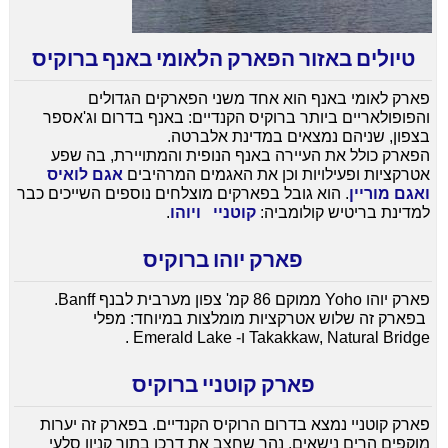
טיולים באזור הפארק הלאומי באנף ברוקיס
פארק לאומי באנף הוא אחד משני הפארקים הגדולים
והפופולאריים ביותר ברוקיס הקנדיים: באנף בדרום וג'אספר
בצפון, שניהם נמצאים במדינת אלברטה.
הפארק כולל את העיירה באנף הנופית והמתויירת, בה שפע
אטרקציות ופעילויות וכן את האגמים המרהיבים
אגם לואיס
ואגם מוריין
. הוא גובל בפארקים מוצלחים נוספים השייכים כבר
למדינת בריטיש קולומביה:
קוטניי
ויוהו
.
פארק יוהו ברוקיס
פארק יוהו Yoho ממוקם 86 קמ' צפון מערבית לבנף Banff.
בפארק זה שלוש אטרקציות מומלצות במיוחד: מפלי
Takakkaw, Natural Bridge ו- Emerald Lake .
פארק קוטניי ברוקיס
פארק קוטניי נמצא בדרום הרוקיס הקנדיים. בפארק זה יערות
מוקפים הרים נישאים, נהר שחצב את דרכו בתוך קניון סלעי