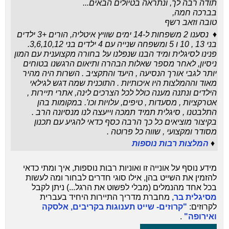
תודה רבה לך, ונתראה בטיולים הבאים...
בברכה חמה,
טובה וזאב רשף
♦ נסענו 2 משפחות ל-14 ימים שוויץ איטליה, הורים +3 ילדים
בני 13 , 10 ו 5 ומשפחה שנייה עם 4 ילדים בני 3,6,10,12.
פנינו לסיגלית ומיד הבנו שנפלנו על בחורה מקצוענית עם המון
ניסיון, לאחר מספר שאלות הבהרה ותיאום הרגשנו בטוחים
יותר לגבי אורך הנסיעה , היעד והתקציב . השרות היה מהיר
מאוד וההמלצות היו איכותיות . התוכנית שמה דגש לגילאי
הילדים ונתנה מענה כולל לכל הצרכים לינה, אתרי תיירות ,
אטרקציות , מסעדות , טיפים, עלויות וכו'. במקומות בהן
התלבטנו , סיגלית תמיד תמכה וייעצה לנו מנסיונה הרב .
בקיצור מוציאים כל כך הרבה כסף כדאי להגיע עם תכנון
מסודר ומקצועי , שווה כל פרוטה .
♦
המלצות רבות נוספות
מידע נוסף על אונייה זו ואוניות רבות נוספות, איך ומתי כדאי
להזמין את השייט בהן, אילו סוגי חדרים לבחור ומה לעשות
בכל אחד מהנמלים (מבלי לפשוט את הרגל...) ניתן לקבל
מסיגלית בר,
מחברת מדריך התיירות היחיד בעברית
לקרוזים:
"קרוזים- שייט תענוגות בקריבים, אלסקה
ואירופה"
.