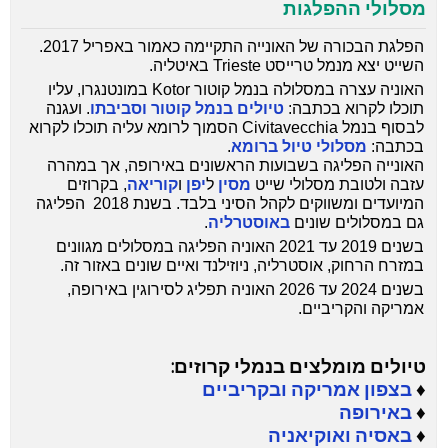
מסלולי ההפלגות
הפלגת הבכורה של האונייה התקיימה כאמור באפריל 2017.
השייט יצא מנמל טרייסט Trieste באיטליה.
האוניה עצרה במסלולה בנמל קוטור Kotor במונטנגרו, עליו
תוכלו לקרוא בכתבה:
טיולים בנמל קוטור וסביבתו
. ועגנה
לבסוף בנמל Civitavecchia הסמוך לרומא עליה תוכלו לקרוא
בכתבה:
מסלולי טיול ברומא
.
האונייה הפליגה בשבועות הראשונים באירופה, אך במהרה
עזבה ולטובת מסלולי שייט
מסין
ל
יפן
ו
קוריאה
, בקרוזים
המיועדים ומשווקים לקהל הסיני בלבד. בשנת 2018 הפליגה
גם במסלולים שונים
באוסטרליה
.
בשנים 2019 עד 2021 האוניה הפליגה במסלולים מגוונים
במזרח הרחוק, אוסטרליה, ניוזילנד ואיים שונים באזור זה.
בשנים 2024 עד 2026 האוניה תפליג לסירוגין באירופה,
אמריקה והקריביים.
טיולים מומלצים בנמלי קרוזים:
♦
בצפון אמריקה ובקריביים
♦
באירופה
♦
באסיה ואוקיאניה