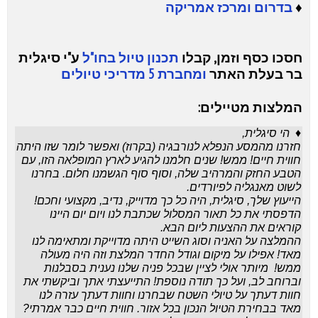
♦
בדרום ומרכז אמריקה
חסכו כסף וזמן, קבלו
תכנון טיול בחו"ל
ע"י סיגלית
בר בעלת האתר
ומחברת 5 מדריכי טיולים
המלצות מטיילים:
♦
הי סיגלית,
חזרנו מהמסע הנפלא לנורבגיה
(בקרוז)
ואפשר לומר שזו היתה
חווית חיים! ממש! שנים חלמנו להגיע לארץ המופלאה הזו, עם
הטבע החזק והמרהיב שלה, וסוף סוף הגשמנו חלום. בחרנו
לשוט מאנגליה לפיורדים.
הייעוץ שלך, סיגלית, היה כל כך מדוייק, נדיב, מקצועי וחכם!
הדפסתי את כל תאור המסלול שכתבת לנו ויום יום היינו
קוראים את ההצעות ליום הבא.
ההמלצה על האניה וסוג השייט היתה מדוייקת ומתאימה לנו
מאד! אפילו על מיקום וגודל החדר המלצת וזה היה מעולה
ממש!
מיותר אולי לציין שבכל פניה שלנו נענית בסבלנות
וברוחב לב, ועל כך תודה נוספת! התייעצתי אתך וביקשתי את
חוות דעתך על טיולי השטח שבחרנו וחוות דעתך עזרה לנו
מאד בבחירת הטיול הנכון בכל אזור.
חווית חיים כבר אמרתי?