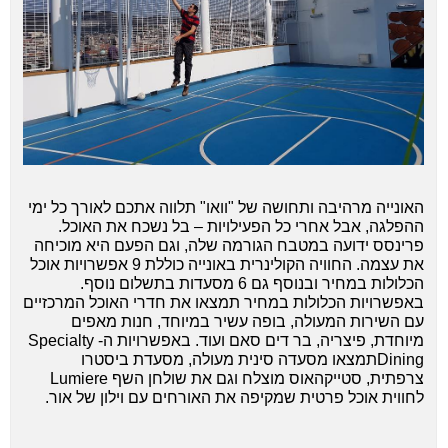
האונייה מרהיבה ותחושה של "וואו" תלווה אתכם לאורך כל ימי
ההפלגה, אבל אחרי כל הפעילויות – בל נשכח את האוכל.
פרינסס ידועה במטבח הגורמה שלה, וגם הפעם היא מוכיחה
את עצמה. החוויה הקולינרית באונייה כוללת 9 אפשרויות אוכל
הכלולות במחיר ובנוסף גם 6 מסעדות בתשלום נוסף.
באפשרויות הכלולות במחיר תמצאו את חדרי האוכל המרכזיים
עם השירות המעולה, בופה עשיר במיוחד, חנות מאפים
מיוחדת, פיצריה, בר דים סאם ועוד. באפשרויות ה- Specialty
Diningתמצאו מסעדה סינית מעולה, מסעדת ביסטרו
צרפתית, סטייקהאוס מוצלח וגם את שולחן השף Lumiere
לחווית אוכל פרטית שמקיפה את האורחים עם וילון של אור.