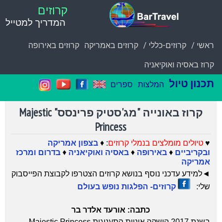
קרוזים
המדריך למטייל
ראשי /
קרוזים-כללי /
קרוזים באמריקה
קרוזים באירופה
קרוז באסיה ואוקיאניה
תכנון טיול
המלצות
ספרים
קרוז באונייה "מג'סטיק פרינסס" Majestic
Princess
♥
טיולים מומלצים בנמלי קרוזים
: ♦
בצפון אמריקה
ובקריביים
♦
באירופה
♦
באסיה ואוקיאניה
♦
בדרום ומרכז
אמריקה
◄
למידע עדכני נוסף בנושא קרוזים הצטרפו לקבוצת הפייסבוק
שלי:
קרוזים- הפלגות נופש בעולם
כתבה: אורעד אלדר בר
בשנת 2017 הושקה אוניית התענוגות Majestic Princess,