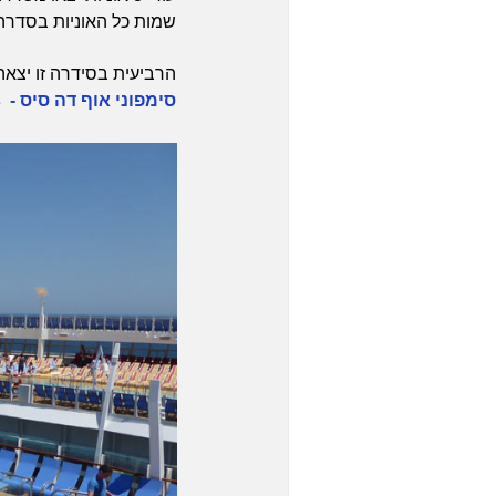
שמות כל האוניות בסדרה: y®, Allure®, Symphony®, Oasis®, Wonder® and Utopia of the Seas
הרביעית בסידרה זו יצאה בשנת 2018 וכתבה נפרדת עליה והחידושים ש
סימפוני אוף דה סיס - Symphony of the Seas