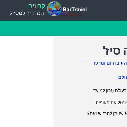
קרוזים
המדריך למטייל
סיז"
ה
♦
בדרום ומרכז
ולם
עולם (נכון למועד
ו- Alure of the Seas השיקה רויאל קריביאן בשנת 2016 את האונייה
א שניתן להרגיש זאת):