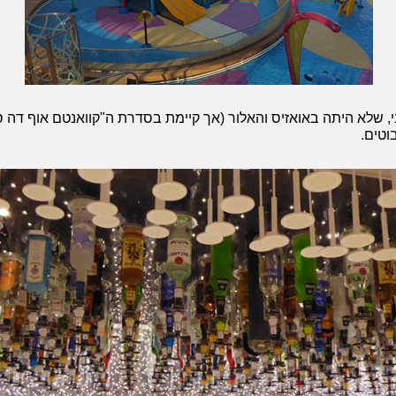
 שלא היתה באואזיס והאלור (אך קיימת בסדרת ה"קוואנטם אוף דה סיס
וטים.