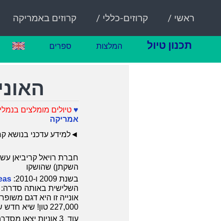
ראשי /
קרוזים-כללי /
קרוזים באמריקה
תכנון טיול
המלצות
ספרים
האוניי
♥
טיולים מומלצים בנמלי 
אמריקה
◄
למידע עדכני בנושא קר
חברת רויאל קריביאן עשת
השקתן) שהושקו
בשנת 2009 ו-2010:
eas
השלישית באותה סדרה: Harmony of the Seas.
אונייה זו היא דגם משופר
227,000 טון! שיא חדש של כל הזמנים באוניות קרוזים עד שנה זו.
עוד 3 אוניות יצאו מסדרה זו מאז ועד היום כך שיש היום שש אוניות ענק מסידרה זו .