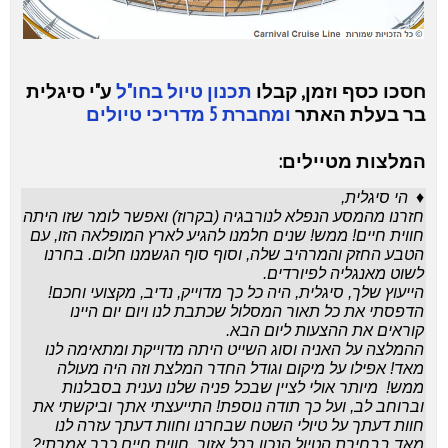
חסכו כסף וזמן, קבלו
תכנון טיול בחו"ל
ע"י סיגלית
בר בעלת האתר
ומחברת 5 מדריכי טיולים
המלצות מטיילים:
♦
הי סיגלית,
חזרנו מהמסע הנפלא לנורבגיה
(בקרוז)
ואפשר לומר שזו היתה
חווית חיים! ממש! שנים חלמנו להגיע לארץ המופלאה הזו, עם
הטבע החזק והמרהיב שלה, וסוף סוף הגשמנו חלום. בחרנו
לשוט מאנגליה לפיורדים.
הייעוץ שלך, סיגלית, היה כל כך מדוייק, נדיב, מקצועי וחכם!
הדפסתי את כל תאור המסלול שכתבת לנו ויום יום היינו
קוראים את ההצעות ליום הבא.
ההמלצה על האניה וסוג השייט היתה מדוייקת ומתאימה לנו
מאד! אפילו על מיקום וגודל החדר המלצת וזה היה מעולה
ממש!
מיותר אולי לציין שבכל פניה שלנו נענית בסבלנות
וברוחב לב, ועל כך תודה נוספת! התייעצתי אתך וביקשתי את
חוות דעתך על טיולי השטח שבחרנו וחוות דעתך עזרה לנו
מאד בבחירת הטיול הנכון בכל אזור.
חווית חיים כבר אמרתי?