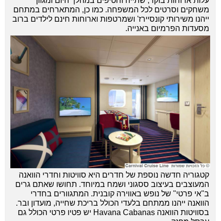
עלות ארוחות בוקר, שתייה וחטיפים במהלך היום ומגוון
משחקים וסרטים לכל המשפחה. כמו כן, המתארחים במתחם
ייהנו משירותי קונסיירז' ושמרטפות וארוחות חינם לילדים ברוב
מסעדות הפרמיום באנייה.
קטגוריה חדשה נוספת של חדרים היא סוויטות וחדרי הוואנה
המעוצבים בעיצוב ססגוני ושמח במיוחד.
תחושו שאתם גרים
ב"אי פרטי" של נופש באווירה קובנית. המתגוורים בחדרי
הוואנה ייהנו ממתחם בלעדי הכולל בריכת שחייה, מועדון ובר.
בסוויטות הוואנה Havana Cabanas יש פטיו פרטי הכולל גם