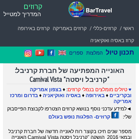
קרוזים
המדריך למטייל
ראשי /
קרוזים-כללי /
קרוזים באמריקה
קרוזים באירופה
קרוז באסיה ואוקיאניה
תכנון טיול
המלצות
ספרים
האונייה המפתיעה של חברת קרניבל:
"קרניבל ויסטה" Carnival Vista
♥
טיולים מומלצים בנמלי קרוזים
: ♦
בצפון אמריקה
ובקריביים
♦
באירופה
♦
באסיה ואוקיאניה
♦
בדרום ומרכז
אמריקה
◄
למידע עדכני נוסף בנושא קרוזים הצטרפו לקבוצת הפייסבוק
שלי:
קרוזים- הפלגות נופש בעולם
מספר שנים חיכו בקוצר רוח לאונייה חדשה של חברת קרניבל
ובמאי 2016 הושקה
"קרניבל ויסטה Carnival Vista
האונייה