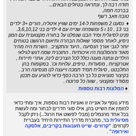
תודה רבה לך, ונתראה בטיולים הבאים...
בברכה חמה,
טובה וזאב רשף
♦ נסענו 2 משפחות ל-14 ימים שוויץ איטליה, הורים +3 ילדים
בני 13 , 10 ו 5 ומשפחה שנייה עם 4 ילדים בני 3,6,10,12.
פנינו לסיגלית ומיד הבנו שנפלנו על בחורה מקצוענית עם המון
ניסיון, לאחר מספר שאלות הבהרה ותיאום הרגשנו בטוחים
יותר לגבי אורך הנסיעה , היעד והתקציב . השרות היה מהיר
מאוד וההמלצות היו איכותיות . התוכנית שמה דגש לגילאי
הילדים ונתנה מענה כולל לכל הצרכים לינה, אתרי תיירות ,
אטרקציות , מסעדות , טיפים, עלויות וכו'. במקומות בהן
התלבטנו , סיגלית תמיד תמכה וייעצה לנו מנסיונה הרב .
בקיצור מוציאים כל כך הרבה כסף כדאי להגיע עם תכנון
מסודר ומקצועי , שווה כל פרוטה .
♦
המלצות רבות נוספות
מידע נוסף על אונייה זו ואוניות רבות נוספות, איך ומתי כדאי
להזמין את השייט בהן, אילו סוגי חדרים לבחור ומה לעשות
בכל אחד מהנמלים (מבלי לפשוט את הרגל...) ניתן לקבל
מסיגלית בר,
מחברת מדריך התיירות היחיד בעברית
לקרוזים:
"קרוזים- שייט תענוגות בקריבים, אלסקה
ואירופה"
.